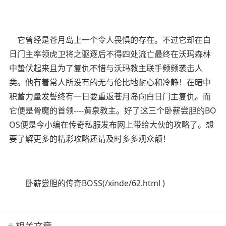
它曾经是苍月岛上一个令人畏惧的存在。不过它却在白
日门主率领虎卫将之驱逐后不得四处流亡最终在沃玛森林
中蛰伏起来且为了复仇不惜与沃玛教主联手频频袭击人
类。他有着常人所没有的无与伦比地耐心和冷静！在暗中
积蓄力量发誓终有一日要重返苍月岛向白日门主复仇。而
它便是骨魔的首领----黄泉教主。好了这三个卧薪尝胆的BO
OS便是今小编在传奇私服发布网上带给大伙的攻略了。想
要了解更多的精彩攻略还请及时多多观众额！
卧薪尝胆的传奇BOSS(/xinde/62.html )
相关文章