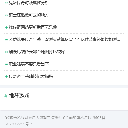
鬼蛊传奇时装属性分析
道士练骷髅可去的地方
找传奇网站更新后再无乐趣
公益迷失传奇：战士双烈火就算厉害了？这件装备还能增加烈火伤害
刷沃玛装备去哪个地图打比较好
职业强弱不要只看当下
传奇道士基础技能大揭秘
推荐游戏
YC传奇私服网为广大游戏完结提供了全面的单机游戏
赣ICP备
2023008899号-3