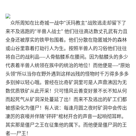
众所周知在比奇城一战中"沃玛教主"战败逃走却留下了
来不及逃跑的"半兽人战士" 他们往往高达数丈孔武有力且
全身还被厚实的铁甲包围着。他们分散在隐匿城外的森林
或山谷里靠着打劫行人为生。按照半兽人的习俗他们往往
将自己的战利品----人骨骷髅系在腰间。因为骷髅头的多少
代表着半兽人统领在族中的统治的地位！而他便是----“原始
头领”所以当你在野外遇到这样凶残的怪物时千万得多多多
多别掉以轻心哦。曾经在比奇矿洞里可是人声鼎沸因为无
数优质铁矿从此开采！只可惜风云善变好景不长不知从何
而起死气从矿洞深处蔓延了出！而来不及逃出的矿工们都
被感染化为僵尸！有人说：每逢月圆之夜时矿洞中会传出
凄厉的哀嚎并伴随"砰砰"棺材开合的声音一起响彻耳畔。
其实那是僵尸之王在征集他的属下。而他便是僵尸洞的王
者----尸王！