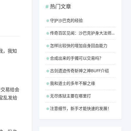
热门文章
守护沙巴克的经验
传奇百区见闻：沙巴克护身大法师的朴素神装
怎样比较快的增加自身回血能力
我，我知
合成出来的手镯可以交易吗？
古剑遗迹传奇斩神之神BUFF介绍
我和道士的多年不解之缘
个交易给会
无尽炼狱主要在哪里打
宝乱发给
注意细节，新手才能快速的发展！